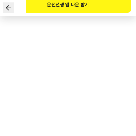
운전선생 앱 다운 받기
下列关于行人通行的说明中正确的两项是？
1
.
行人在车道行走时应当始终靠车道左侧行走。
2
.
行人在社会重要活动中游行时，可在道路中央行走。
3
.
无法使用行人过街设施的肢残人士可以不使用行人过街设施，
直接过马路。
4
.
无行人过街设施时，为确保行人安全，
应从最长的距离过马路。