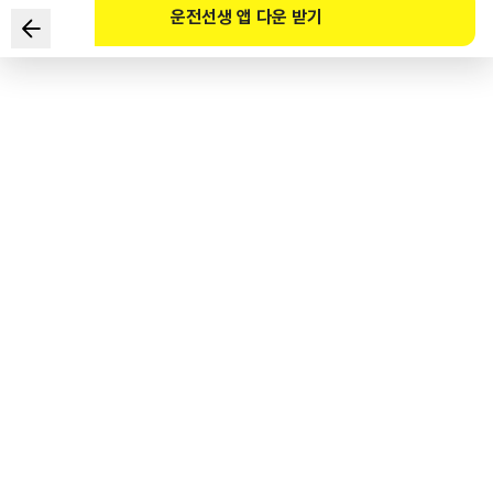
운전선생 앱 다운 받기
Cách xử lý không đúng của người lái xe trong trường hợp
đang đi qua khúc giao đường sắt thì bị hỏng xe nên
không thể đi qua?
1
.
Lập tức sơ tán hành khách đi cùng.
2
.
Sử dụng tín hiệu khẩn cấp.
3
.
Thông báo cho nhân viên đường sắt.
4
.
Nhanh chóng kiểm tra nguyên nhân hư hỏng của phương
tiện.