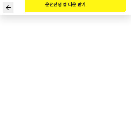
운전선생 앱 다운 받기
Which of the following persons or processions can
pass through the center of a road?
1
.
A parade for an important social event
2
.
A person riding a large animal such as a horse or a cow
3
.
A person cleaning or repairing the road
4
.
A funeral procession holding flags or banners
도로교통공단 공식 해설
큰 동물을 몰고 가는 사람, 사다리·목재 그 밖에 보행자의 통행에 지장을 줄 우려가 있는