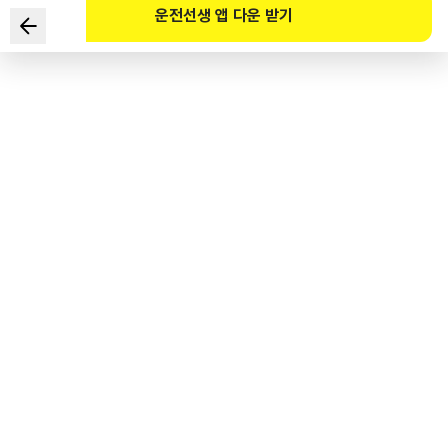
운전선생 앱 다운 받기
下列关于驾驶人对行人的保护义务的说法中，错误的是？
1
.
行人想要通过人行横道时，
驾驶人应当在人行横道前停车让行。
2
.
驾驶人在未设置车道的狭窄道路上经过行人旁边时，
应当保持安全距离并减速慢行。
3
.
在儿童保护区内未设置信号灯的人行横道前，
在没有行人横过道路时，可以不停车。
4
.
驾驶人不得妨碍正在横过无信号灯的交叉路口的行人通行。