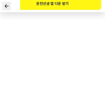
운전선생 앱 다운 받기
根据《道路交通法》规定，下列关于行人的说法中，
错误的是？
1
.
使用宽度1米以下的无动力手推车通行的人不属于行人。
2
.
使用宽度1米以下的用于助行椅车通行的人属于行人。
3
.
骑自行车的人不属于行人。
4
.
使用宽度1米以下的老弱者助行器通行的人属于行人。
도로교통공단 공식 해설
“보도”(步道)란 연석선, 안전표지나 그와 비슷한 인공구조물로 경계를 표시하여 보행자