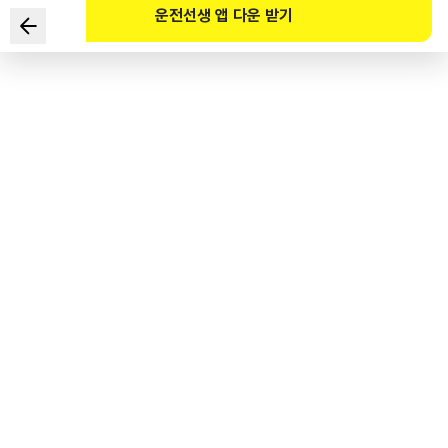
운전선생 앱 다운 받기
Người lái xe mệt mỏi sẽ gây ảnh hưởng đến việc lái xe. Giải
thích nào đúng về tác động của sự mệt mỏi lên hành
động lái xe?
1
.
Phản ứng về những kích thích xung quanh nhanh hơn.
2
.
Thị lực giảm và tầm nhìn mở rộng hơn.
3
.
Cảm giác và khả năng điều khiển xe giảm.
4
.
Lái xe tỉ mỉ và có kế hoạch.
도로교통공단 공식 해설