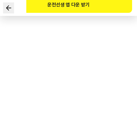
운전선생 앱 다운 받기
교통약자의 이동편의 증진법에 따른 교통약자를 위한 ‘보행안전
시설물’로 보기 어려운 것은?
1
.
속도저감 시설
2
.
자전거 전용도로
3
.
대중 교통정보 알림 시설 등 교통안내 시설
4
.
보행자 우선 통행을 위한 교통신호기
도로교통공단 공식 해설
교통약자의 이동편의 증진법 제21조(보행안전 시설물의 설치) 제1항 시장이나 군수는