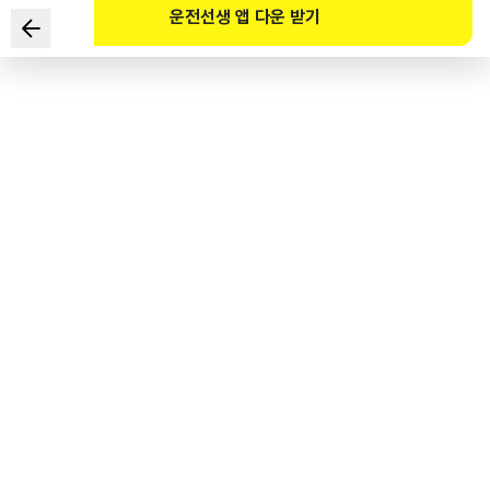
운전선생 앱 다운 받기
Đối tượng nào có thể lấy giấy phép lái xe phổ thông hạng
2?
1
.
Người có một mắt không nhìn thấy nhưng mắt bên kia có thị
lực là 0,5
2
.
Người không có khả năng phân biệt màu đỏ, màu xanh, màu
vàng
3
.
Người 17 tuổi
4
.
Người không nghe được