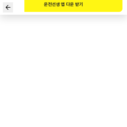
운전선생 앱 다운 받기
Điều nào sau đây là thủ tục đúng để cấp giấy phép lái xe
di động?
1
.
Có thể nộp đăng ký trên mọi ứng dụng.
2
.
Phải đăng ký bằng điện thoại thông minh đứng tên chính
chủ và xác thực danh tính.
3
.
Chỉ có thể đăng ký tại bộ phận tiếp nhận khiếu nại giao thông
của đồn công an.
4
.
Không thể cấp tại trung tâm sát hạch lái xe.