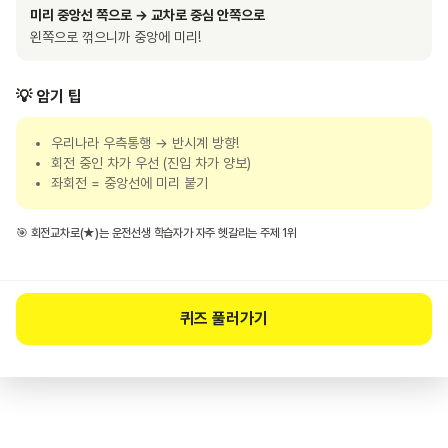
미리 중앙선 쪽으로 → 교차로 중심 안쪽으로
왼쪽으로 꺾으니까 중앙에 미리!
💡 암기 팁
우리나라 우측통행 → 반시계 방향!
회전 중인 차가 우선 (진입 차가 양보)
좌회전 = 중앙선에 미리 붙기
🎯 회전교차로(★)는 운전선생 학습자가 자주 헷갈리는 주제 1위
퀴즈 풀러가기