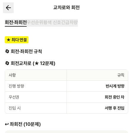
교차로와 회전
회전·좌회전
우선순위
황색 신호
긴급차량
★ 최다 연결
🔄 회전·좌회전 규칙
🔄 회전교차로 (★ 12문제)
사항
규칙
진행 방향
반시계 방향
우선권
회전 중인 차
진입 시
서행 후 진입
↩️ 좌회전 (10문제)