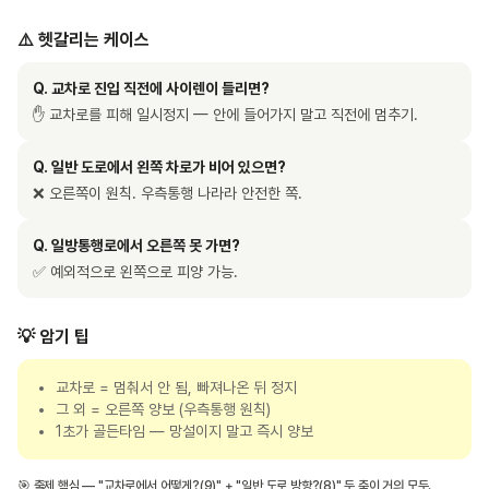
⚠️ 헷갈리는 케이스
Q. 교차로 진입 직전에 사이렌이 들리면?
✋
교차로를 피해 일시정지 — 안에 들어가지 말고 직전에 멈추기.
Q. 일반 도로에서 왼쪽 차로가 비어 있으면?
❌
오른쪽이 원칙. 우측통행 나라라 안전한 쪽.
Q. 일방통행로에서 오른쪽 못 가면?
✅
예외적으로 왼쪽으로 피양 가능.
💡 암기 팁
교차로 = 멈춰서 안 됨, 빠져나온 뒤 정지
그 외 = 오른쪽 양보 (우측통행 원칙)
1초가 골든타임 — 망설이지 말고 즉시 양보
🎯 출제 핵심 — "교차로에서 어떻게?(9)" + "일반 도로 방향?(8)" 두 축이 거의 모두.