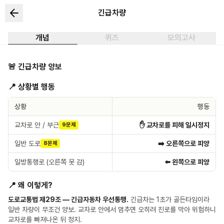
긴급차량
개념
퀴즈
모의고사
🚨 긴급차량 양보
📍 상황별 행동
상황
행동
교차로 안 / 부근
✋ 교차로를 피해 일시정지
9문제
일반 도로
➡️ 오른쪽으로 피양
8문제
일방통행로 (오른쪽 못 감)
⬅️ 왼쪽으로 피양
📍 왜 이렇게?
도로교통법 제29조 — 긴급자동차 우선통행.
긴급차는 1초가 골든타임이라
일반 차량이 무조건 양보. 교차로 안에서 멈추면 오히려 진로를 막아 위험하니
교차로를 빠져나온 뒤 정지.