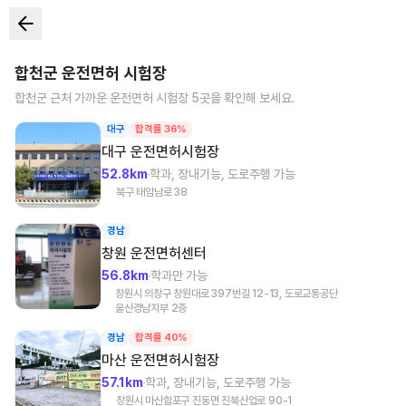
합천군
운전면허 시험장
합천군
근처 가까운 운전면허 시험장
5
곳을 확인해 보세요.
대구
합격률 36%
대구
운전면허시험장
52.8km
학과, 장내기능, 도로주행 가능
북구 태암남로 38
경남
창원
운전면허센터
56.8km
학과만 가능
창원시 의창구 창원대로 397번길 12-13, 도로교통공단
울산경남지부 2층
경남
합격률 40%
마산
운전면허시험장
57.1km
학과, 장내기능, 도로주행 가능
창원시 마산합포구 진동면 진북산업로 90-1