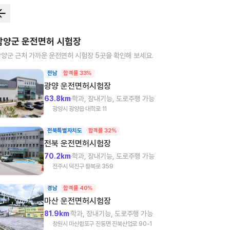
함양군
운전면허 시험장
함양군
근처 가까운 운전면허 시험장
5
곳을 확인해 보세요.
전남
합격률 33%
광양
운전면허시험장
63.8km
학과, 장내기능, 도로주행 가능
광양시 광양읍 대학로 11
전북특별자치도
합격률 32%
전북
운전면허시험장
70.2km
학과, 장내기능, 도로주행 가능
전주시 덕진구 팔복로 359
경남
합격률 40%
마산
운전면허시험장
81.9km
학과, 장내기능, 도로주행 가능
창원시 마산합포구 진동면 진북산업로 90-1