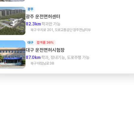
광주
광주
운전면허센터
82.3km
학과만 가능
북구 우치로 201, 도로교통공단 광주전남지부
대구
합격률 36%
대구
운전면허시험장
87.0km
학과, 장내기능, 도로주행 가능
북구 태암남로 38