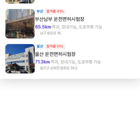
부산
합격률 41%
부산남부
운전면허시험장
65.5km
학과, 장내기능, 도로주행 가능
남구 용호로 16
울산
합격률 31%
울산
운전면허시험장
71.3km
학과, 장내기능, 도로주행 가능
울주군 상북면 봉화로 342