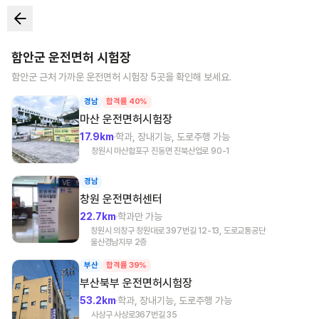
함안군
운전면허 시험장
함안군
근처 가까운 운전면허 시험장
5
곳을 확인해 보세요.
경남
합격률 40%
마산
운전면허시험장
17.9km
학과, 장내기능, 도로주행 가능
창원시 마산합포구 진동면 진북산업로 90-1
경남
창원
운전면허센터
22.7km
학과만 가능
창원시 의창구 창원대로 397번길 12-13, 도로교통공단
울산경남지부 2층
부산
합격률 39%
부산북부
운전면허시험장
53.2km
학과, 장내기능, 도로주행 가능
사상구 사상로367번길 35