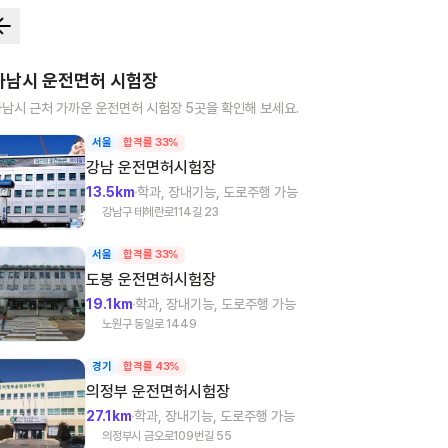
하남시
운전면허 시험장
하남시
근처 가까운 운전면허 시험장
5
곳을 확인해 보세요.
서울
합격률 33%
강남
운전면허시험장
13.5km
학과, 장내기능, 도로주행 가능
강남구 테헤란로114길 23
서울
합격률 33%
도봉
운전면허시험장
19.1km
학과, 장내기능, 도로주행 가능
노원구 동일로 1449
경기
합격률 43%
의정부
운전면허시험장
27.1km
학과, 장내기능, 도로주행 가능
의정부시 금오로109번길 55