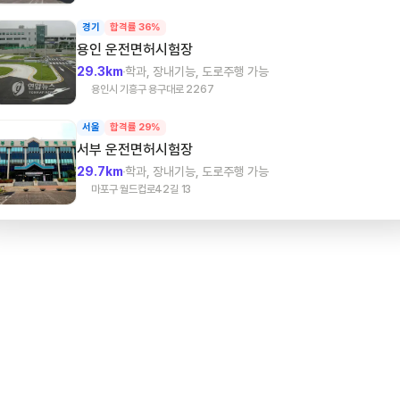
경기
합격률 36%
용인
운전면허시험장
29.3km
학과, 장내기능, 도로주행 가능
용인시 기흥구 용구대로 2267
서울
합격률 29%
서부
운전면허시험장
29.7km
학과, 장내기능, 도로주행 가능
마포구 월드컵로42길 13