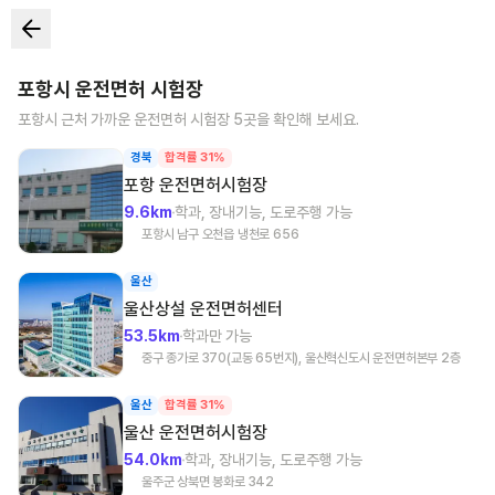
포항시
운전면허 시험장
포항시
근처 가까운 운전면허 시험장
5
곳을 확인해 보세요.
경북
합격률 31%
포항
운전면허시험장
9.6km
학과, 장내기능, 도로주행 가능
포항시 남구 오천읍 냉천로 656
울산
울산상설
운전면허센터
53.5km
학과만 가능
중구 종가로 370(교동 65번지), 울산혁신도시 운전면허본부 2층
울산
합격률 31%
울산
운전면허시험장
54.0km
학과, 장내기능, 도로주행 가능
울주군 상북면 봉화로 342