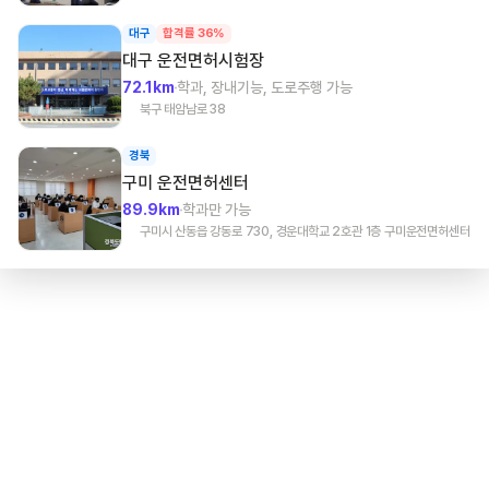
대구
합격률 36%
대구
운전면허시험장
72.1km
학과, 장내기능, 도로주행 가능
북구 태암남로 38
경북
구미
운전면허센터
89.9km
학과만 가능
구미시 산동읍 강동로 730, 경운대학교 2호관 1층 구미운전면허센터