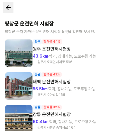
평창군
운전면허 시험장
평창군
근처 가까운 운전면허 시험장
5
곳을 확인해 보세요.
강원
합격률 44%
원주
운전면허시험장
43.6km
학과, 장내기능, 도로주행 가능
원주시 호저면 사제로 596
강원
합격률 41%
태백
운전면허시험장
55.5km
학과, 장내기능, 도로주행 가능
태백시 수아밭길 166
강원
합격률 32%
강릉
운전면허시험장
60.4km
학과, 장내기능, 도로주행 가능
강릉시 사천면 중앙서로 464