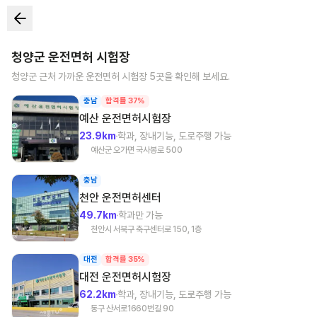
청양군
운전면허 시험장
청양군
근처 가까운 운전면허 시험장
5
곳을 확인해 보세요.
충남
합격률 37%
예산
운전면허시험장
23.9km
학과, 장내기능, 도로주행 가능
예산군 오가면 국사봉로 500
충남
천안
운전면허센터
49.7km
학과만 가능
천안시 서북구 축구센터로 150, 1층
대전
합격률 35%
대전
운전면허시험장
62.2km
학과, 장내기능, 도로주행 가능
동구 산서로1660번길 90