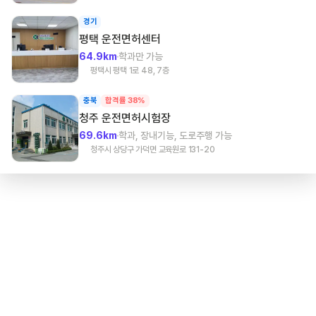
경기
평택
운전면허센터
64.9km
학과만 가능
평택시 평택 1로 48, 7층
충북
합격률 38%
청주
운전면허시험장
69.6km
학과, 장내기능, 도로주행 가능
청주시 상당구 가덕면 교육원로 131-20