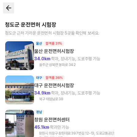
청도군
운전면허 시험장
청도군
근처 가까운 운전면허 시험장
5
곳을 확인해 보세요.
울산
합격률 31%
울산
운전면허시험장
34.0km
학과, 장내기능, 도로주행 가능
울주군 상북면 봉화로 342
대구
합격률 36%
대구
운전면허시험장
34.9km
학과, 장내기능, 도로주행 가능
북구 태암남로 38
경남
창원
운전면허센터
45.1km
학과만 가능
창원시 의창구 창원대로 397번길 12-13, 도로교통공단