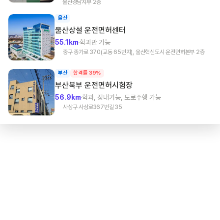
울산경남지부 2층
울산
울산상설
운전면허센터
55.1km
학과만 가능
중구 종가로 370(교동 65번지), 울산혁신도시 운전면허본부 2층
부산
합격률 39%
부산북부
운전면허시험장
56.9km
학과, 장내기능, 도로주행 가능
사상구 사상로367번길 35