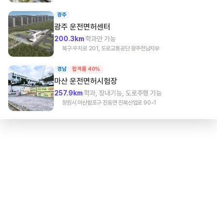
광주
광주
운전면허센터
200.3km
학과만 가능
북구 우치로 201, 도로교통공단 광주전남지부
경남
합격률 40%
마산
운전면허시험장
257.9km
학과, 장내기능, 도로주행 가능
창원시 마산합포구 진동면 진북산업로 90-1