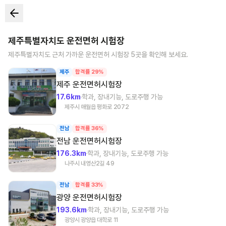
제주특별자치도
운전면허 시험장
제주특별자치도
근처 가까운 운전면허 시험장
5
곳을 확인해 보세요.
제주
합격률 29%
제주
운전면허시험장
17.6km
학과, 장내기능, 도로주행 가능
제주시 애월읍 평화로 2072
전남
합격률 36%
전남
운전면허시험장
176.3km
학과, 장내기능, 도로주행 가능
나주시 내영산2길 49
전남
합격률 33%
광양
운전면허시험장
193.6km
학과, 장내기능, 도로주행 가능
광양시 광양읍 대학로 11