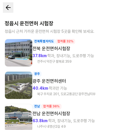
정읍시
운전면허 시험장
정읍시
근처 가까운 운전면허 시험장
5
곳을 확인해 보세요.
전북특별자치도
합격률 32%
전북
운전면허시험장
37.8km
학과, 장내기능, 도로주행 가능
전주시 덕진구 팔복로 359
광주
광주
운전면허센터
40.4km
학과만 가능
북구 우치로 201, 도로교통공단 광주전남지부
전남
합격률 36%
전남
운전면허시험장
63.8km
학과, 장내기능, 도로주행 가능
나주시 내영산2길 49