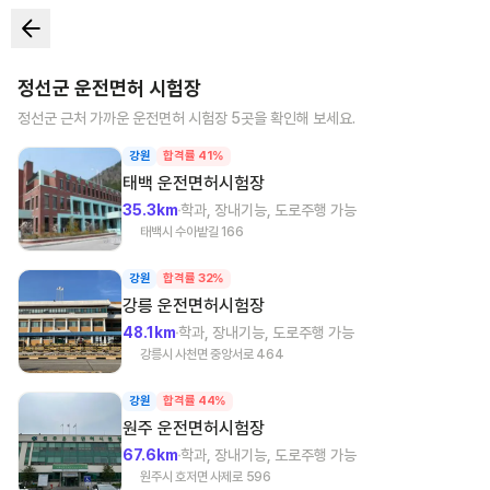
정선군
운전면허 시험장
정선군
근처 가까운 운전면허 시험장
5
곳을 확인해 보세요.
강원
합격률 41%
태백
운전면허시험장
35.3km
학과, 장내기능, 도로주행 가능
태백시 수아밭길 166
강원
합격률 32%
강릉
운전면허시험장
48.1km
학과, 장내기능, 도로주행 가능
강릉시 사천면 중앙서로 464
강원
합격률 44%
원주
운전면허시험장
67.6km
학과, 장내기능, 도로주행 가능
원주시 호저면 사제로 596