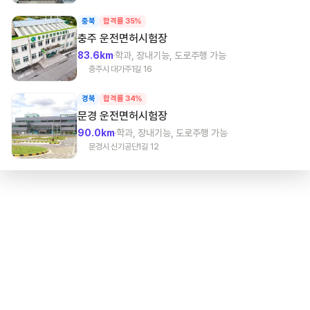
충북
합격률 35%
충주
운전면허시험장
83.6km
학과, 장내기능, 도로주행 가능
충주시 대가주1길 16
경북
합격률 34%
문경
운전면허시험장
90.0km
학과, 장내기능, 도로주행 가능
문경시 신기공단1길 12