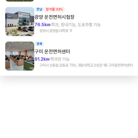
전남
합격률 33%
광양
운전면허시험장
76.5km
학과, 장내기능, 도로주행 가능
광양시 광양읍 대학로 11
경북
구미
운전면허센터
91.2km
학과만 가능
구미시 산동읍 강동로 730, 경운대학교 2호관 1층 구미운전면허센터