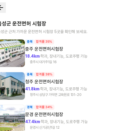
음성군
운전면허 시험장
음성군
근처 가까운 운전면허 시험장
5
곳을 확인해 보세요.
충북
합격률 35%
충주
운전면허시험장
18.4km
학과, 장내기능, 도로주행 가능
충주시 대가주1길 16
충북
합격률 38%
청주
운전면허시험장
41.8km
학과, 장내기능, 도로주행 가능
청주시 상당구 가덕면 교육원로 131-20
경북
합격률 34%
문경
운전면허시험장
47.4km
학과, 장내기능, 도로주행 가능
문경시 신기공단1길 12