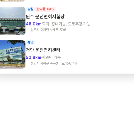
강원
합격률 44%
원주
운전면허시험장
48.0km
학과, 장내기능, 도로주행 가능
원주시 호저면 사제로 596
충남
천안
운전면허센터
50.8km
학과만 가능
천안시 서북구 축구센터로 150, 1층