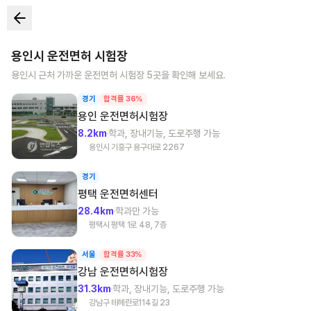
용인시
운전면허 시험장
용인시
근처 가까운 운전면허 시험장
5
곳을 확인해 보세요.
경기
합격률 36%
용인
운전면허시험장
8.2km
학과, 장내기능, 도로주행 가능
용인시 기흥구 용구대로 2267
경기
평택
운전면허센터
28.4km
학과만 가능
평택시 평택 1로 48, 7층
서울
합격률 33%
강남
운전면허시험장
31.3km
학과, 장내기능, 도로주행 가능
강남구 테헤란로114길 23