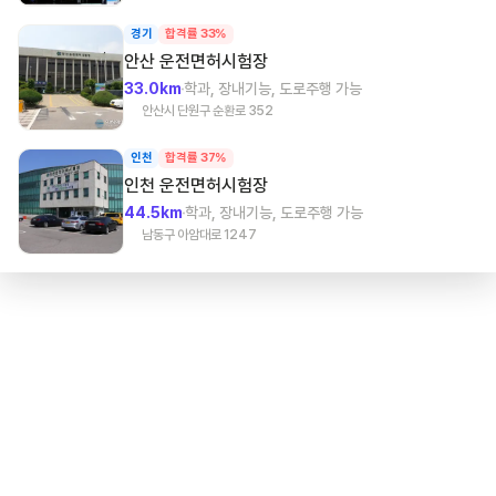
경기
합격률 33%
안산
운전면허시험장
33.0km
학과, 장내기능, 도로주행 가능
안산시 단원구 순환로 352
인천
합격률 37%
인천
운전면허시험장
44.5km
학과, 장내기능, 도로주행 가능
남동구 아암대로 1247