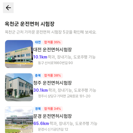
옥천군
운전면허 시험장
옥천군
근처 가까운 운전면허 시험장
5
곳을 확인해 보세요.
대전
합격률 35%
대전
운전면허시험장
10.1km
학과, 장내기능, 도로주행 가능
동구 산서로1660번길 90
충북
합격률 38%
청주
운전면허시험장
30.1km
학과, 장내기능, 도로주행 가능
청주시 상당구 가덕면 교육원로 131-20
경북
합격률 34%
문경
운전면허시험장
65.6km
학과, 장내기능, 도로주행 가능
문경시 신기공단1길 12