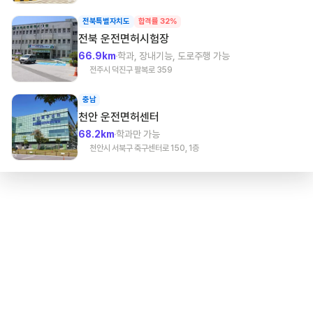
전북특별자치도
합격률 32%
전북
운전면허시험장
66.9km
학과, 장내기능, 도로주행 가능
전주시 덕진구 팔복로 359
충남
천안
운전면허센터
68.2km
학과만 가능
천안시 서북구 축구센터로 150, 1층