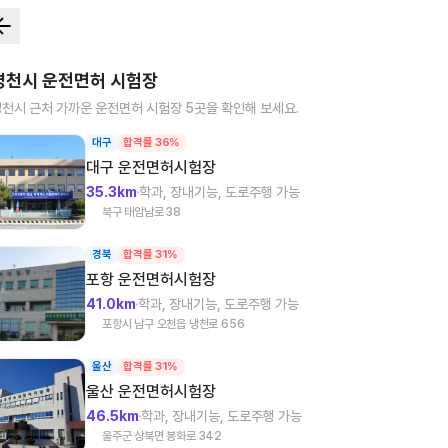
영천시
운전면허 시험장
영천시
근처 가까운 운전면허 시험장
5
곳을 확인해 보세요.
대구
합격률 36%
대구
운전면허시험장
35.3km
학과, 장내기능, 도로주행 가능
북구 태암남로 38
경북
합격률 31%
포항
운전면허시험장
41.0km
학과, 장내기능, 도로주행 가능
포항시 남구 오천읍 냉천로 656
울산
합격률 31%
울산
운전면허시험장
46.5km
학과, 장내기능, 도로주행 가능
울주군 상북면 봉화로 342