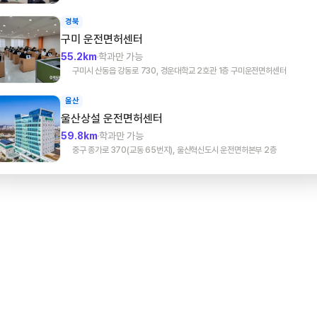
경북
구미
운전면허센터
55.2km
학과만 가능
구미시 산동읍 강동로 730, 경운대학교 2호관 1층 구미운전면허센터
울산
울산상설
운전면허센터
59.8km
학과만 가능
중구 종가로 370(교동 65번지), 울산혁신도시 운전면허본부 2층