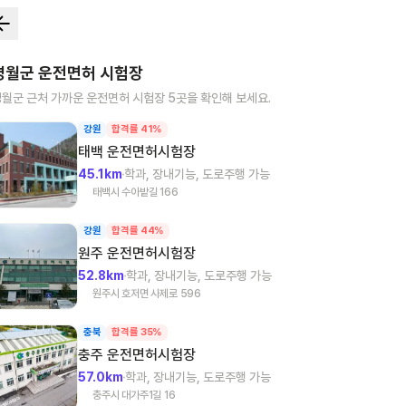
영월군
운전면허 시험장
영월군
근처 가까운 운전면허 시험장
5
곳을 확인해 보세요.
강원
합격률 41%
태백
운전면허시험장
45.1km
학과, 장내기능, 도로주행 가능
태백시 수아밭길 166
강원
합격률 44%
원주
운전면허시험장
52.8km
학과, 장내기능, 도로주행 가능
원주시 호저면 사제로 596
충북
합격률 35%
충주
운전면허시험장
57.0km
학과, 장내기능, 도로주행 가능
충주시 대가주1길 16