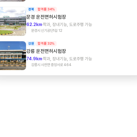
경북
합격률 34%
문경
운전면허시험장
62.2km
학과, 장내기능, 도로주행 가능
문경시 신기공단1길 12
강원
합격률 32%
강릉
운전면허시험장
74.9km
학과, 장내기능, 도로주행 가능
강릉시 사천면 중앙서로 464