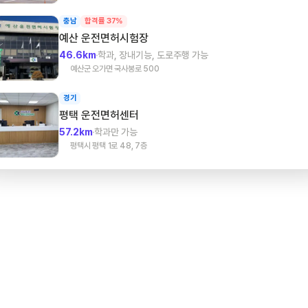
충남
합격률 37%
예산
운전면허시험장
46.6km
학과, 장내기능, 도로주행 가능
예산군 오가면 국사봉로 500
경기
평택
운전면허센터
57.2km
학과만 가능
평택시 평택 1로 48, 7층