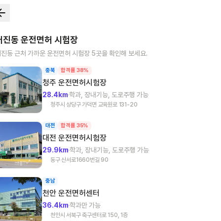
어진동
운전면허 시험장
어진동
근처 가까운 운전면허 시험장
5
곳을 확인해 보세요.
충북
합격률 38%
청주
운전면허시험장
28.4km
학과, 장내기능, 도로주행 가능
청주시 상당구 가덕면 교육원로 131-20
대전
합격률 35%
대전
운전면허시험장
29.9km
학과, 장내기능, 도로주행 가능
동구 산서로1660번길 90
충남
천안
운전면허센터
36.4km
학과만 가능
천안시 서북구 축구센터로 150, 1층