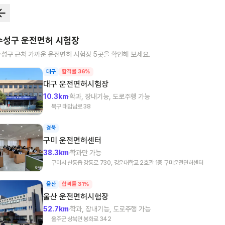
수성구
운전면허 시험장
수성구
근처 가까운 운전면허 시험장
5
곳을 확인해 보세요.
대구
합격률 36%
대구
운전면허시험장
10.3km
학과, 장내기능, 도로주행 가능
북구 태암남로 38
경북
구미
운전면허센터
38.3km
학과만 가능
구미시 산동읍 강동로 730, 경운대학교 2호관 1층 구미운전면허센터
울산
합격률 31%
울산
운전면허시험장
52.7km
학과, 장내기능, 도로주행 가능
울주군 상북면 봉화로 342