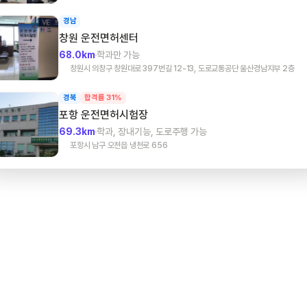
경남
창원
운전면허센터
68.0km
학과만 가능
창원시 의창구 창원대로 397번길 12-13, 도로교통공단 울산경남지부 2층
경북
합격률 31%
포항
운전면허시험장
69.3km
학과, 장내기능, 도로주행 가능
포항시 남구 오천읍 냉천로 656