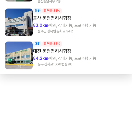
울산경남지부 2층
울산
합격률 31%
울산
운전면허시험장
83.0km
학과, 장내기능, 도로주행 가능
울주군 상북면 봉화로 342
대전
합격률 35%
대전
운전면허시험장
84.2km
학과, 장내기능, 도로주행 가능
동구 산서로1660번길 90