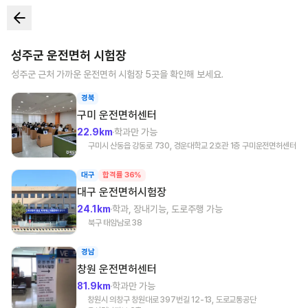
성주군
운전면허 시험장
성주군
근처 가까운 운전면허 시험장
5
곳을 확인해 보세요.
경북
구미
운전면허센터
22.9km
학과만 가능
구미시 산동읍 강동로 730, 경운대학교 2호관 1층 구미운전면허센터
대구
합격률 36%
대구
운전면허시험장
24.1km
학과, 장내기능, 도로주행 가능
북구 태암남로 38
경남
창원
운전면허센터
81.9km
학과만 가능
창원시 의창구 창원대로 397번길 12-13, 도로교통공단