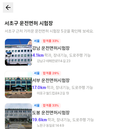
서초구
운전면허 시험장
서초구
근처 가까운 운전면허 시험장
5
곳을 확인해 보세요.
서울
합격률 33%
강남
운전면허시험장
4.1km
학과, 장내기능, 도로주행 가능
강남구 테헤란로114길 23
서울
합격률 29%
서부
운전면허시험장
17.0km
학과, 장내기능, 도로주행 가능
마포구 월드컵로42길 13
서울
합격률 33%
도봉
운전면허시험장
19.6km
학과, 장내기능, 도로주행 가능
노원구 동일로 1449