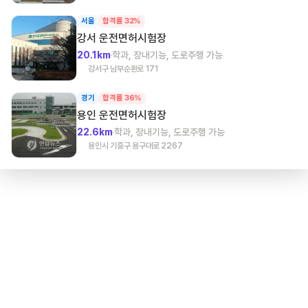
서울
합격률 32%
강서
운전면허시험장
20.1km
학과, 장내기능, 도로주행 가능
강서구 남부순환로 171
경기
합격률 36%
용인
운전면허시험장
22.6km
학과, 장내기능, 도로주행 가능
용인시 기흥구 용구대로 2267