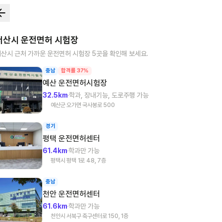
서산시
운전면허 시험장
서산시
근처 가까운 운전면허 시험장
5
곳을 확인해 보세요.
충남
합격률 37%
예산
운전면허시험장
32.5km
학과, 장내기능, 도로주행 가능
예산군 오가면 국사봉로 500
경기
평택
운전면허센터
61.4km
학과만 가능
평택시 평택 1로 48, 7층
충남
천안
운전면허센터
61.6km
학과만 가능
천안시 서북구 축구센터로 150, 1층