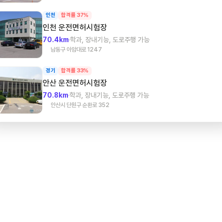
인천
합격률 37%
인천
운전면허시험장
70.4km
학과, 장내기능, 도로주행 가능
남동구 아암대로 1247
경기
합격률 33%
안산
운전면허시험장
70.8km
학과, 장내기능, 도로주행 가능
안산시 단원구 순환로 352