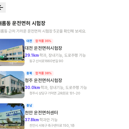
새롬동
운전면허 시험장
새롬동
근처 가까운 운전면허 시험장
5
곳을 확인해 보세요.
대전
합격률 35%
대전
운전면허시험장
29.1km
학과, 장내기능, 도로주행 가능
동구 산서로1660번길 90
충북
합격률 38%
청주
운전면허시험장
30.0km
학과, 장내기능, 도로주행 가능
청주시 상당구 가덕면 교육원로 131-20
충남
천안
운전면허센터
37.8km
학과만 가능
천안시 서북구 축구센터로 150, 1층