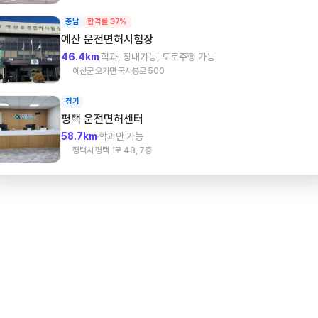
충남
합격률 37%
예산
운전면허시험장
46.4km
학과, 장내기능, 도로주행 가능
예산군 오가면 국사봉로 500
경기
평택
운전면허센터
58.7km
학과만 가능
평택시 평택 1로 48, 7층