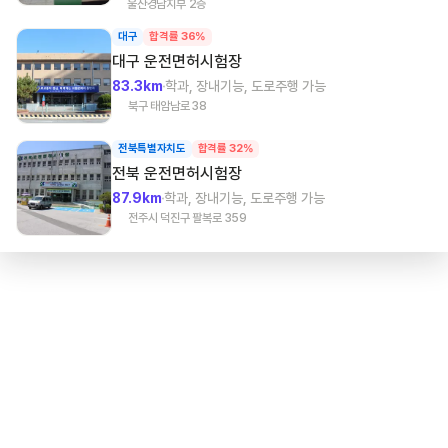
울산경남지부 2층
대구
합격률 36%
대구
운전면허시험장
83.3km
학과, 장내기능, 도로주행 가능
북구 태암남로 38
전북특별자치도
합격률 32%
전북
운전면허시험장
87.9km
학과, 장내기능, 도로주행 가능
전주시 덕진구 팔복로 359