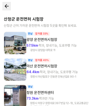
산청군
운전면허 시험장
산청군
근처 가까운 운전면허 시험장
5
곳을 확인해 보세요.
전남
합격률 33%
광양
운전면허시험장
57.5km
학과, 장내기능, 도로주행 가능
광양시 광양읍 대학로 11
경남
합격률 40%
마산
운전면허시험장
64.4km
학과, 장내기능, 도로주행 가능
창원시 마산합포구 진동면 진북산업로 90-1
경남
창원
운전면허센터
73.3km
학과만 가능
창원시 의창구 창원대로 397번길 12-13, 도로교통공단