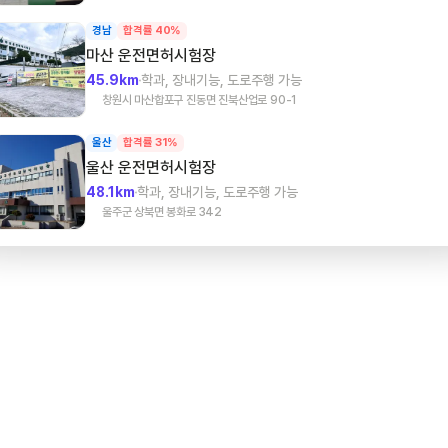
경남
합격률 40%
마산
운전면허시험장
45.9km
학과, 장내기능, 도로주행 가능
창원시 마산합포구 진동면 진북산업로 90-1
울산
합격률 31%
울산
운전면허시험장
48.1km
학과, 장내기능, 도로주행 가능
울주군 상북면 봉화로 342