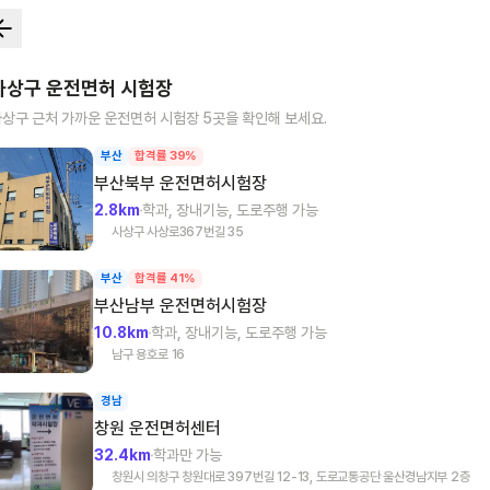
사상구
운전면허 시험장
사상구
근처 가까운 운전면허 시험장
5
곳을 확인해 보세요.
부산
합격률 39%
부산북부
운전면허시험장
2.8km
학과, 장내기능, 도로주행 가능
사상구 사상로367번길 35
부산
합격률 41%
부산남부
운전면허시험장
10.8km
학과, 장내기능, 도로주행 가능
남구 용호로 16
경남
창원
운전면허센터
32.4km
학과만 가능
창원시 의창구 창원대로 397번길 12-13, 도로교통공단 울산경남지부 2층