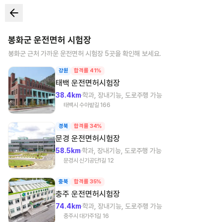
봉화군
운전면허 시험장
봉화군
근처 가까운 운전면허 시험장
5
곳을 확인해 보세요.
강원
합격률 41%
태백
운전면허시험장
38.4km
학과, 장내기능, 도로주행 가능
태백시 수아밭길 166
경북
합격률 34%
문경
운전면허시험장
58.5km
학과, 장내기능, 도로주행 가능
문경시 신기공단1길 12
충북
합격률 35%
충주
운전면허시험장
74.4km
학과, 장내기능, 도로주행 가능
충주시 대가주1길 16