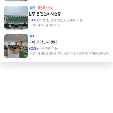
강원
합격률 44%
원주
운전면허시험장
89.0km
학과, 장내기능, 도로주행 가능
원주시 호저면 사제로 596
경북
구미
운전면허센터
92.8km
학과만 가능
구미시 산동읍 강동로 730, 경운대학교 2호관 1층 구미운전면허센터