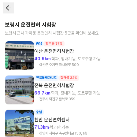
보령시
운전면허 시험장
보령시
근처 가까운 운전면허 시험장
5
곳을 확인해 보세요.
충남
합격률 37%
예산
운전면허시험장
40.9km
학과, 장내기능, 도로주행 가능
예산군 오가면 국사봉로 500
전북특별자치도
합격률 32%
전북
운전면허시험장
66.7km
학과, 장내기능, 도로주행 가능
전주시 덕진구 팔복로 359
충남
천안
운전면허센터
71.3km
학과만 가능
천안시 서북구 축구센터로 150, 1층