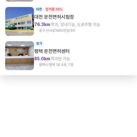
대전
합격률 35%
대전
운전면허시험장
76.3km
학과, 장내기능, 도로주행 가능
동구 산서로1660번길 90
경기
평택
운전면허센터
85.0km
학과만 가능
평택시 평택 1로 48, 7층