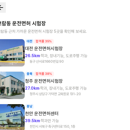
보람동
운전면허 시험장
보람동
근처 가까운 운전면허 시험장
5
곳을 확인해 보세요.
대전
합격률 35%
대전
운전면허시험장
26.5km
학과, 장내기능, 도로주행 가능
동구 산서로1660번길 90
충북
합격률 38%
청주
운전면허시험장
27.0km
학과, 장내기능, 도로주행 가능
청주시 상당구 가덕면 교육원로 131-20
충남
천안
운전면허센터
39.5km
학과만 가능
천안시 서북구 축구센터로 150, 1층