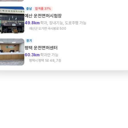
충남
합격률 37%
예산
운전면허시험장
49.8km
학과, 장내기능, 도로주행 가능
예산군 오가면 국사봉로 500
경기
평택
운전면허센터
60.3km
학과만 가능
평택시 평택 1로 48, 7층