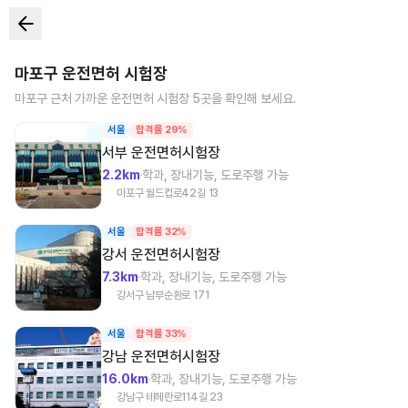
마포구
운전면허 시험장
마포구
근처 가까운 운전면허 시험장
5
곳을 확인해 보세요.
서울
합격률 29%
서부
운전면허시험장
2.2km
학과, 장내기능, 도로주행 가능
마포구 월드컵로42길 13
서울
합격률 32%
강서
운전면허시험장
7.3km
학과, 장내기능, 도로주행 가능
강서구 남부순환로 171
서울
합격률 33%
강남
운전면허시험장
16.0km
학과, 장내기능, 도로주행 가능
강남구 테헤란로114길 23