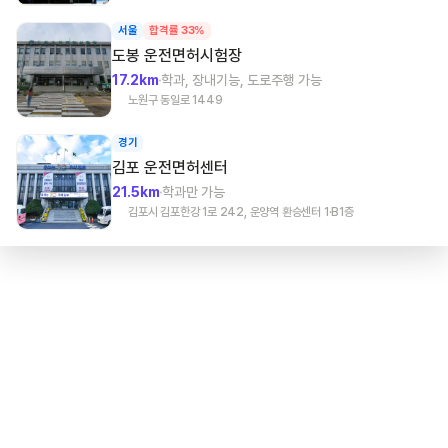
서울
합격률 33%
도봉
운전면허시험장
17.2km
학과, 장내기능, 도로주행 가능
노원구 동일로 1449
경기
김포
운전면허센터
21.5km
학과만 가능
김포시 김포한강 1로 242, 운양역 환승센터 1·B1층