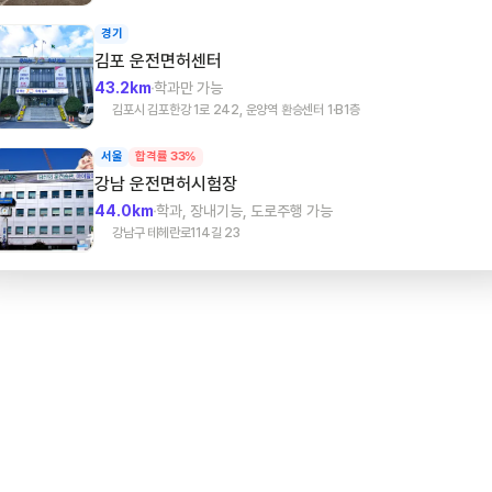
경기
김포
운전면허센터
43.2km
학과만 가능
김포시 김포한강 1로 242, 운양역 환승센터 1·B1층
서울
합격률 33%
강남
운전면허시험장
44.0km
학과, 장내기능, 도로주행 가능
강남구 테헤란로114길 23