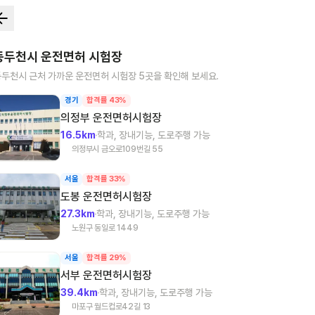
동두천시
운전면허 시험장
동두천시
근처 가까운 운전면허 시험장
5
곳을 확인해 보세요.
경기
합격률 43%
의정부
운전면허시험장
16.5km
학과, 장내기능, 도로주행 가능
의정부시 금오로109번길 55
서울
합격률 33%
도봉
운전면허시험장
27.3km
학과, 장내기능, 도로주행 가능
노원구 동일로 1449
서울
합격률 29%
서부
운전면허시험장
39.4km
학과, 장내기능, 도로주행 가능
마포구 월드컵로42길 13