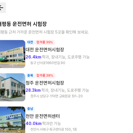
대평동
운전면허 시험장
대평동
근처 가까운 운전면허 시험장
5
곳을 확인해 보세요.
대전
합격률 35%
대전
운전면허시험장
26.4km
학과, 장내기능, 도로주행 가능
동구 산서로1660번길 90
충북
합격률 38%
청주
운전면허시험장
28.3km
학과, 장내기능, 도로주행 가능
청주시 상당구 가덕면 교육원로 131-20
충남
천안
운전면허센터
40.0km
학과만 가능
천안시 서북구 축구센터로 150, 1층