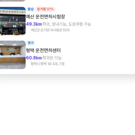
충남
합격률 37%
예산
운전면허시험장
49.3km
학과, 장내기능, 도로주행 가능
예산군 오가면 국사봉로 500
경기
평택
운전면허센터
60.8km
학과만 가능
평택시 평택 1로 48, 7층