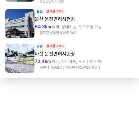
울산경남지부 2층
울산
합격률 31%
울산
운전면허시험장
64.3km
학과, 장내기능, 도로주행 가능
울주군 상북면 봉화로 342
경남
합격률 40%
마산
운전면허시험장
72.4km
학과, 장내기능, 도로주행 가능
창원시 마산합포구 진동면 진북산업로 90-1