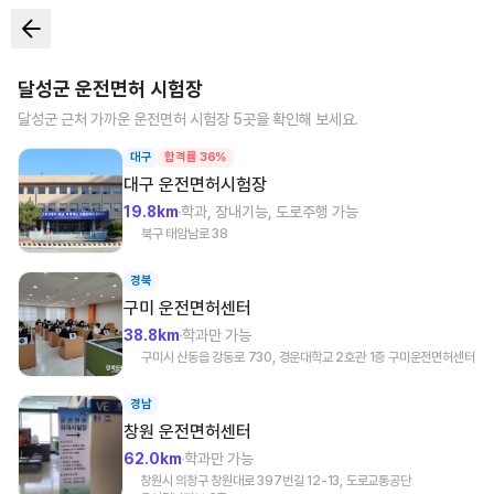
달성군
운전면허 시험장
달성군
근처 가까운 운전면허 시험장
5
곳을 확인해 보세요.
대구
합격률 36%
대구
운전면허시험장
19.8km
학과, 장내기능, 도로주행 가능
북구 태암남로 38
경북
구미
운전면허센터
38.8km
학과만 가능
구미시 산동읍 강동로 730, 경운대학교 2호관 1층 구미운전면허센터
경남
창원
운전면허센터
62.0km
학과만 가능
창원시 의창구 창원대로 397번길 12-13, 도로교통공단