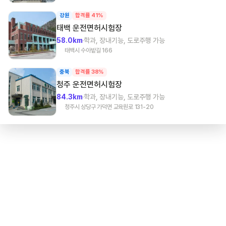
강원
합격률 41%
태백
운전면허시험장
58.0km
학과, 장내기능, 도로주행 가능
태백시 수아밭길 166
충북
합격률 38%
청주
운전면허시험장
84.3km
학과, 장내기능, 도로주행 가능
청주시 상당구 가덕면 교육원로 131-20