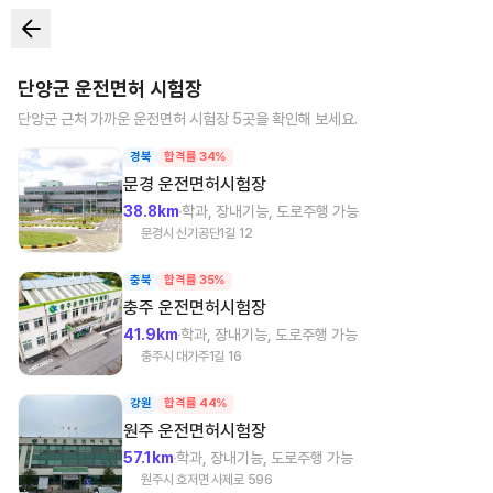
단양군
운전면허 시험장
단양군
근처 가까운 운전면허 시험장
5
곳을 확인해 보세요.
경북
합격률 34%
문경
운전면허시험장
38.8km
학과, 장내기능, 도로주행 가능
문경시 신기공단1길 12
충북
합격률 35%
충주
운전면허시험장
41.9km
학과, 장내기능, 도로주행 가능
충주시 대가주1길 16
강원
합격률 44%
원주
운전면허시험장
57.1km
학과, 장내기능, 도로주행 가능
원주시 호저면 사제로 596