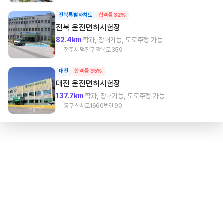
전북특별자치도
합격률 32%
전북
운전면허시험장
82.4km
학과, 장내기능, 도로주행 가능
전주시 덕진구 팔복로 359
대전
합격률 35%
대전
운전면허시험장
137.7km
학과, 장내기능, 도로주행 가능
동구 산서로1660번길 90