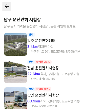
남구
운전면허 시험장
남구
근처 가까운 운전면허 시험장
5
곳을 확인해 보세요.
광주
광주
운전면허센터
8.4km
학과만 가능
북구 우치로 201, 도로교통공단 광주전남지부
전남
합격률 36%
전남
운전면허시험장
22.6km
학과, 장내기능, 도로주행 가능
나주시 내영산2길 49
전남
합격률 33%
광양
운전면허시험장
63.9km
학과, 장내기능, 도로주행 가능
광양시 광양읍 대학로 11