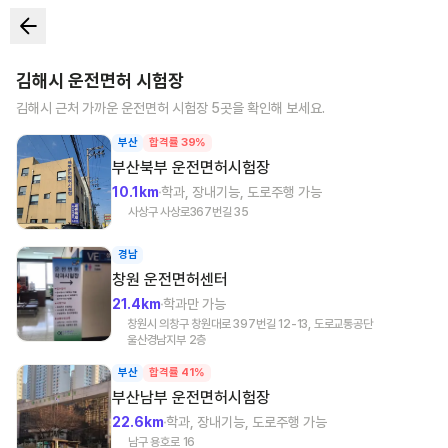
김해시
운전면허 시험장
김해시
근처 가까운 운전면허 시험장
5
곳을 확인해 보세요.
부산
합격률 39%
부산북부
운전면허시험장
10.1km
학과, 장내기능, 도로주행 가능
사상구 사상로367번길 35
경남
창원
운전면허센터
21.4km
학과만 가능
창원시 의창구 창원대로 397번길 12-13, 도로교통공단
울산경남지부 2층
부산
합격률 41%
부산남부
운전면허시험장
22.6km
학과, 장내기능, 도로주행 가능
남구 용호로 16