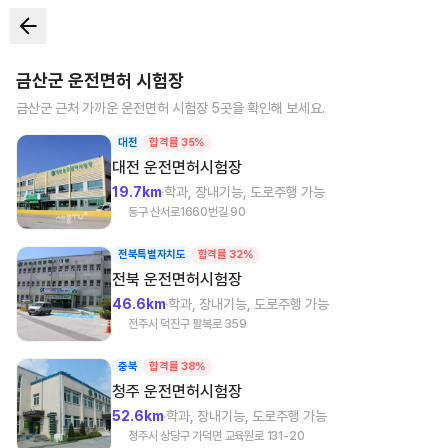
금산군
운전면허 시험장
금산군
근처 가까운 운전면허 시험장
5
곳을 확인해 보세요.
대전
합격률 35%
대전
운전면허시험장
19.7km
학과, 장내기능, 도로주행 가능
동구 산서로1660번길 90
전북특별자치도
합격률 32%
전북
운전면허시험장
46.6km
학과, 장내기능, 도로주행 가능
전주시 덕진구 팔복로 359
충북
합격률 38%
청주
운전면허시험장
52.6km
학과, 장내기능, 도로주행 가능
청주시 상당구 가덕면 교육원로 131-20