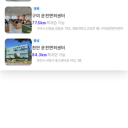
경북
구미
운전면허센터
77.5km
학과만 가능
구미시 산동읍 강동로 730, 경운대학교 2호관 1층 구미운전면허센터
충남
천안
운전면허센터
84.3km
학과만 가능
천안시 서북구 축구센터로 150, 1층