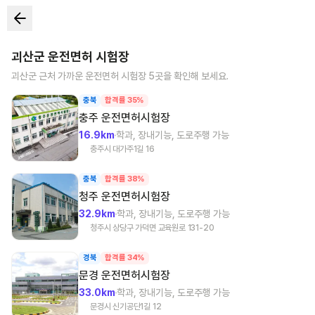
괴산군
운전면허 시험장
괴산군
근처 가까운 운전면허 시험장
5
곳을 확인해 보세요.
충북
합격률 35%
충주
운전면허시험장
16.9km
학과, 장내기능, 도로주행 가능
충주시 대가주1길 16
충북
합격률 38%
청주
운전면허시험장
32.9km
학과, 장내기능, 도로주행 가능
청주시 상당구 가덕면 교육원로 131-20
경북
합격률 34%
문경
운전면허시험장
33.0km
학과, 장내기능, 도로주행 가능
문경시 신기공단1길 12