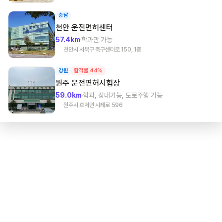
충남
천안
운전면허센터
57.4km
학과만 가능
천안시 서북구 축구센터로 150, 1층
강원
합격률 44%
원주
운전면허시험장
59.0km
학과, 장내기능, 도로주행 가능
원주시 호저면 사제로 596