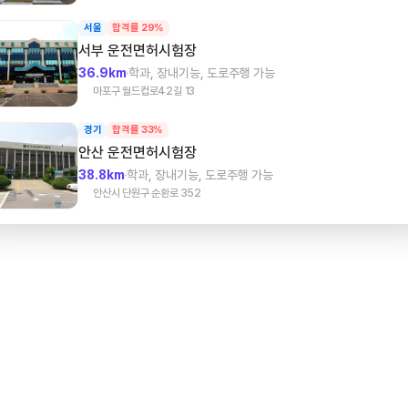
서울
합격률 29%
서부
운전면허시험장
36.9km
학과, 장내기능, 도로주행 가능
마포구 월드컵로42길 13
경기
합격률 33%
안산
운전면허시험장
38.8km
학과, 장내기능, 도로주행 가능
안산시 단원구 순환로 352