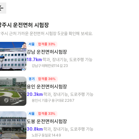
광주시
운전면허 시험장
광주시
근처 가까운 운전면허 시험장
5
곳을 확인해 보세요.
서울
합격률 33%
강남
운전면허시험장
18.7km
학과, 장내기능, 도로주행 가능
강남구 테헤란로114길 23
경기
합격률 36%
용인
운전면허시험장
20.3km
학과, 장내기능, 도로주행 가능
용인시 기흥구 용구대로 2267
서울
합격률 33%
도봉
운전면허시험장
30.8km
학과, 장내기능, 도로주행 가능
노원구 동일로 1449