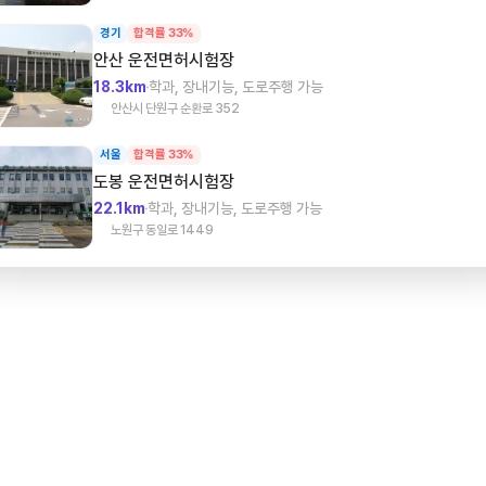
경기
합격률 33%
안산
운전면허시험장
18.3km
학과, 장내기능, 도로주행 가능
안산시 단원구 순환로 352
서울
합격률 33%
도봉
운전면허시험장
22.1km
학과, 장내기능, 도로주행 가능
노원구 동일로 1449