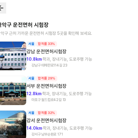
관악구
운전면허 시험장
관악구
근처 가까운 운전면허 시험장
5
곳을 확인해 보세요.
서울
합격률 33%
강남
운전면허시험장
10.8km
학과, 장내기능, 도로주행 가능
강남구 테헤란로114길 23
서울
합격률 29%
서부
운전면허시험장
12.8km
학과, 장내기능, 도로주행 가능
마포구 월드컵로42길 13
서울
합격률 32%
강서
운전면허시험장
14.0km
학과, 장내기능, 도로주행 가능
강서구 남부순환로 171